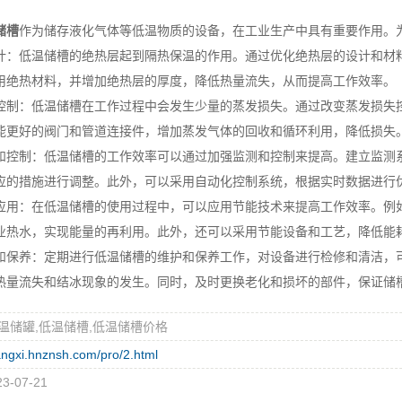
储槽
作为储存液化气体等低温物质的设备，在工业生产中具有重要作用。
低温储槽的绝热层起到隔热保温的作用。通过优化绝热层的设计和材料
用绝热材料，并增加绝热层的厚度，降低热量流失，从而提高工作效率。
：低温储槽在工作过程中会发生少量的蒸发损失。通过改变蒸发损失控
能更好的阀门和管道连接件，增加蒸发气体的回收和循环利用，降低损失
制：低温储槽的工作效率可以通过加强监测和控制来提高。建立监测系
应的措施进行调整。此外，可以采用自动化控制系统，根据实时数据进行
：在低温储槽的使用过程中，可以应用节能技术来提高工作效率。例如
业热水，实现能量的再利用。此外，还可以采用节能设备和工艺，降低能
养：定期进行低温储槽的维护和保养工作，对设备进行检修和清洁，可
热量流失和结冰现象的发生。同时，及时更换老化和损坏的部件，保证储
温储罐,低温储槽,低温储槽价格
jiangxi.hnznsh.com/pro/2.html
-07-21