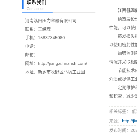
联系我们
Contact us
江西低温
绝热层设计：
河南泓阳压力容器有限公司
性能。可以使
联系：王经理
蒸发损失控制
手机：15837345080
以使用密封性
电话：
加强监测和控
邮箱：
情况并采取相
网址：http://jiangxi.hnznsh.com/
节能技术应用
地址：新乡市牧野区马坊工业园
介质或提供工
定期维护和保
和积雪，减少
相关标签： 低
来源：
http://
发布时间：2023